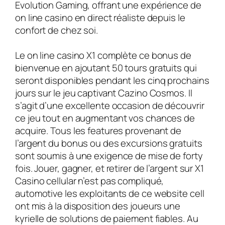
Evolution Gaming, offrant une expérience de
on line casino en direct réaliste depuis le
confort de chez soi.
Le on line casino X1 complète ce bonus de
bienvenue en ajoutant 50 tours gratuits qui
seront disponibles pendant les cinq prochains
jours sur le jeu captivant Cazino Cosmos. Il
s’agit d’une excellente occasion de découvrir
ce jeu tout en augmentant vos chances de
acquire. Tous les features provenant de
l’argent du bonus ou des excursions gratuits
sont soumis à une exigence de mise de forty
fois. Jouer, gagner, et retirer de l’argent sur X1
Casino cellular n’est pas compliqué,
automotive les exploitants de ce website cell
ont mis à la disposition des joueurs une
kyrielle de solutions de paiement fiables. Au