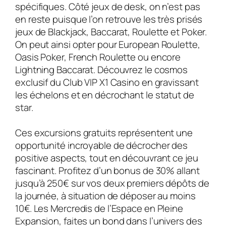
spécifiques. Côté jeux de desk, on n’est pas
en reste puisque l’on retrouve les très prisés
jeux de Blackjack, Baccarat, Roulette et Poker.
On peut ainsi opter pour European Roulette,
Oasis Poker, French Roulette ou encore
Lightning Baccarat. Découvrez le cosmos
exclusif du Club VIP X1 Casino en gravissant
les échelons et en décrochant le statut de
star.
Ces excursions gratuits représentent une
opportunité incroyable de décrocher des
positive aspects, tout en découvrant ce jeu
fascinant. Profitez d’un bonus de 30% allant
jusqu’à 250€ sur vos deux premiers dépôts de
la journée, à situation de déposer au moins
10€. Les Mercredis de l’Espace en Pleine
Expansion, faites un bond dans l’univers des