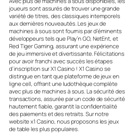
Avec plus de machines à sous disponibles, les
joueurs sont assurés de trouver une grande
variété de titres, des classiques intemporels
aux dernières nouveautés. Les jeux de
machines à sous sont fournis par d’éminents
développeurs tels que Play’n GO, NetEnt, et
Red Tiger Gaming, assurant une expérience
de jeu immersive et divertissante. Félicitations
pour avoir franchi avec succès les étapes
d’inscription sur X1 Casino ! X1 Casino se
distingue en tant que plateforme de jeux en
ligne cell, offrant une ludothèque complète
avec plus de machines à sous. La sécurité des
transactions, assurée par un code de sécurité
hautement fiable, garantit la confidentialité
des paiements et des retraits. Sur notre
website x1 Casino, nous proposons les jeux
de table les plus populaires.