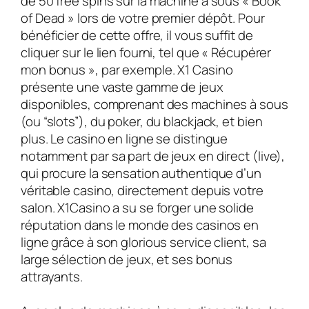
de 50 free spins sur la machine à sous « Book
of Dead » lors de votre premier dépôt. Pour
bénéficier de cette offre, il vous suffit de
cliquer sur le lien fourni, tel que « Récupérer
mon bonus », par exemple. X1 Casino
présente une vaste gamme de jeux
disponibles, comprenant des machines à sous
(ou “slots”), du poker, du blackjack, et bien
plus. Le casino en ligne se distingue
notamment par sa part de jeux en direct (live),
qui procure la sensation authentique d’un
véritable casino, directement depuis votre
salon. X1Casino a su se forger une solide
réputation dans le monde des casinos en
ligne grâce à son glorious service client, sa
large sélection de jeux, et ses bonus
attrayants.