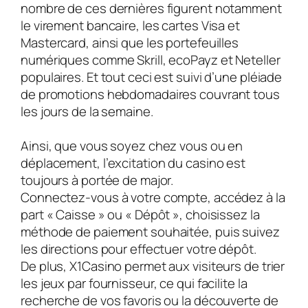
nombre de ces dernières figurent notamment
le virement bancaire, les cartes Visa et
Mastercard, ainsi que les portefeuilles
numériques comme Skrill, ecoPayz et Neteller
populaires. Et tout ceci est suivi d’une pléiade
de promotions hebdomadaires couvrant tous
les jours de la semaine.
Ainsi, que vous soyez chez vous ou en
déplacement, l’excitation du casino est
toujours à portée de major.
Connectez-vous à votre compte, accédez à la
part « Caisse » ou « Dépôt », choisissez la
méthode de paiement souhaitée, puis suivez
les directions pour effectuer votre dépôt.
De plus, X1Casino permet aux visiteurs de trier
les jeux par fournisseur, ce qui facilite la
recherche de vos favoris ou la découverte de