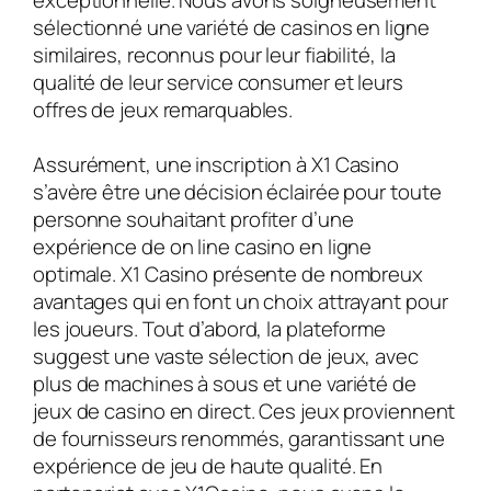
exceptionnelle. Nous avons soigneusement
sélectionné une variété de casinos en ligne
similaires, reconnus pour leur fiabilité, la
qualité de leur service consumer et leurs
offres de jeux remarquables.
Assurément, une inscription à X1 Casino
s’avère être une décision éclairée pour toute
personne souhaitant profiter d’une
expérience de on line casino en ligne
optimale. X1 Casino présente de nombreux
avantages qui en font un choix attrayant pour
les joueurs. Tout d’abord, la plateforme
suggest une vaste sélection de jeux, avec
plus de machines à sous et une variété de
jeux de casino en direct. Ces jeux proviennent
de fournisseurs renommés, garantissant une
expérience de jeu de haute qualité. En