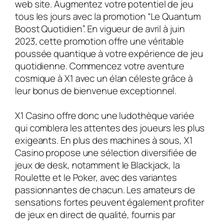
web site. Augmentez votre potentiel de jeu
tous les jours avec la promotion “Le Quantum
Boost Quotidien”. En vigueur de avril à juin
2023, cette promotion offre une véritable
poussée quantique à votre expérience de jeu
quotidienne. Commencez votre aventure
cosmique à X1 avec un élan céleste grâce à
leur bonus de bienvenue exceptionnel.
X1 Casino offre donc une ludothèque variée
qui comblera les attentes des joueurs les plus
exigeants. En plus des machines à sous, X1
Casino propose une sélection diversifiée de
jeux de desk, notamment le Blackjack, la
Roulette et le Poker, avec des variantes
passionnantes de chacun. Les amateurs de
sensations fortes peuvent également profiter
de jeux en direct de qualité, fournis par