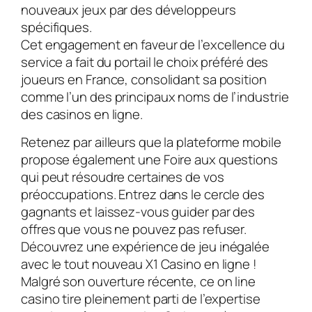
nouveaux jeux par des développeurs
spécifiques.
Cet engagement en faveur de l’excellence du
service a fait du portail le choix préféré des
joueurs en France, consolidant sa position
comme l’un des principaux noms de l’industrie
des casinos en ligne.
Retenez par ailleurs que la plateforme mobile
propose également une Foire aux questions
qui peut résoudre certaines de vos
préoccupations. Entrez dans le cercle des
gagnants et laissez-vous guider par des
offres que vous ne pouvez pas refuser.
Découvrez une expérience de jeu inégalée
avec le tout nouveau X1 Casino en ligne !
Malgré son ouverture récente, ce on line
casino tire pleinement parti de l’expertise