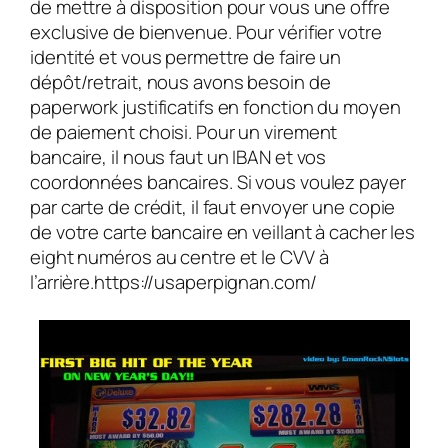
de mettre à disposition pour vous une offre
exclusive de bienvenue. Pour vérifier votre
identité et vous permettre de faire un
dépôt/retrait, nous avons besoin de
paperwork justificatifs en fonction du moyen
de paiement choisi. Pour un virement
bancaire, il nous faut un IBAN et vos
coordonnées bancaires. Si vous voulez payer
par carte de crédit, il faut envoyer une copie
de votre carte bancaire en veillant à cacher les
eight numéros au centre et le CVV à
l’arrière.
https://usaperpignan.com/