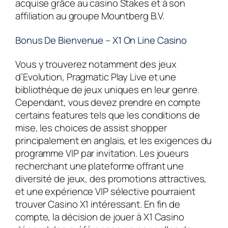
acquise grâce au casino Stakes et à son
affiliation au groupe Mountberg B.V.
Bonus De Bienvenue – X1 On Line Casino
Vous y trouverez notamment des jeux
d’Evolution, Pragmatic Play Live et une
bibliothèque de jeux uniques en leur genre.
Cependant, vous devez prendre en compte
certains features tels que les conditions de
mise, les choices de assist shopper
principalement en anglais, et les exigences du
programme VIP par invitation. Les joueurs
recherchant une plateforme offrant une
diversité de jeux, des promotions attractives,
et une expérience VIP sélective pourraient
trouver Casino X1 intéressant. En fin de
compte, la décision de jouer à X1 Casino