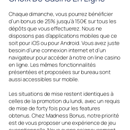
Chaque dimanche, vous pourrez bénéficier
d’un bonus de 25% jusqu’à 150€ sur tous les
dépôts que vous effectuerez. Nous ne
disposons pas d’applications mobiles que ce
soit pour iOS ou pour Android. Vous avez juste
besoin d’une connexion internet et d’un
navigateur pour accéder à notre on line casino
en ligne. Les mêmes fonctionnalités
présentées et proposées sur bureau sont
aussi accessibles sur mobile.
Les situations de mise restent identiques à
celles de la promotion du lundi, avec un requis
de mise de forty fois pour les features
obtenus. Chez Madness Bonus, notre priorité
est de vous proposer une expérience de jeu