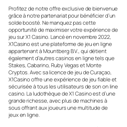
Profitez de notre offre exclusive de bienvenue
grâce à notre partenariat pour bénéficier d’un
solde boosté. Ne manquez pas cette
opportunité de maximiser votre expérience de
jeu sur X1 Casino. Lancé en novembre 2022,
X1Casino est une plateforme de jeu en ligne
appartenant à Mountberg B.V., qui détient
également d’autres casinos en ligne tels que
Stakes, Cabarino, Ruby Vegas et Monte
Cryptos. Avec sa licence de jeu de Curaçao,
X1Casino offre une expérience de jeu fiable et
sécurisée à tous les utilisateurs de son on line
casino. La ludothèque de X1 Casino est d’une
grande richesse, avec plus de machines à
sous offrant aux joueurs une multitude de
jeux en ligne.