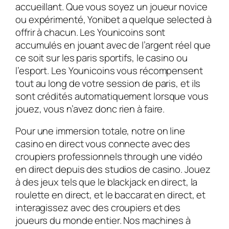
accueillant. Que vous soyez un joueur novice
ou expérimenté, Yonibet a quelque selected à
offrir à chacun. Les Younicoins sont
accumulés en jouant avec de l’argent réel que
ce soit sur les paris sportifs, le casino ou
l’esport. Les Younicoins vous récompensent
tout au long de votre session de paris, et ils
sont crédités automatiquement lorsque vous
jouez, vous n’avez donc rien à faire.
Pour une immersion totale, notre on line
casino en direct vous connecte avec des
croupiers professionnels through une vidéo
en direct depuis des studios de casino. Jouez
à des jeux tels que le blackjack en direct, la
roulette en direct, et le baccarat en direct, et
interagissez avec des croupiers et des
joueurs du monde entier. Nos machines à