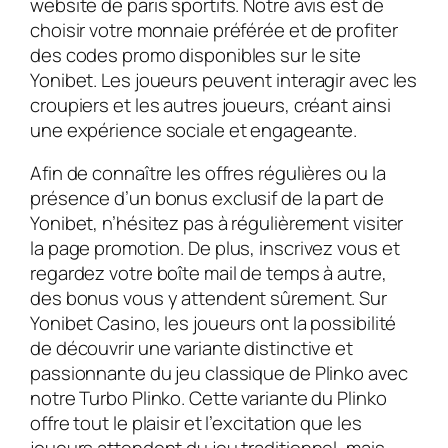
website de paris sportifs. Notre avis est de
choisir votre monnaie préférée et de profiter
des codes promo disponibles sur le site
Yonibet. Les joueurs peuvent interagir avec les
croupiers et les autres joueurs, créant ainsi
une expérience sociale et engageante.
Afin de connaître les offres régulières ou la
présence d’un bonus exclusif de la part de
Yonibet, n’hésitez pas à régulièrement visiter
la page promotion. De plus, inscrivez vous et
regardez votre boîte mail de temps à autre,
des bonus vous y attendent sûrement. Sur
Yonibet Casino, les joueurs ont la possibilité
de découvrir une variante distinctive et
passionnante du jeu classique de Plinko avec
notre Turbo Plinko. Cette variante du Plinko
offre tout le plaisir et l’excitation que les