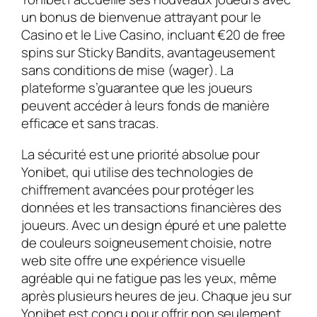
un bonus de bienvenue attrayant pour le
Casino et le Live Casino, incluant €20 de free
spins sur Sticky Bandits, avantageusement
sans conditions de mise (wager). La
plateforme s’guarantee que les joueurs
peuvent accéder à leurs fonds de manière
efficace et sans tracas.
La sécurité est une priorité absolue pour
Yonibet, qui utilise des technologies de
chiffrement avancées pour protéger les
données et les transactions financières des
joueurs. Avec un design épuré et une palette
de couleurs soigneusement choisie, notre
web site offre une expérience visuelle
agréable qui ne fatigue pas les yeux, même
après plusieurs heures de jeu. Chaque jeu sur
Yonibet est conçu pour offrir non seulement