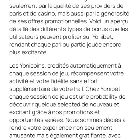
seulement par la qualité de ses providers de
paris et de casino, mais aussi par la générosité
de ses offres promotionnelles. Voici un aperçu
détaillé des différents types de bonus que les
utilisateurs peuvent profiter sur Yonibet,
rendant chaque pari ou partie jouée encore
plus excitante.
Les Yonicoins, crédités automatiquement à
chaque session de jeu, récompensent votre
activité et votre fidélité sans effort
supplémentaire de votre half. Chez Yonibet,
chaque session de jeu est une probability de
découvrir quelque selected de nouveau et
excitant grâce à nos promotions et
opportunités variées. Nous sommes dédiés à
rendre votre expérience non seulement
amusante mais également gratifiante, avec