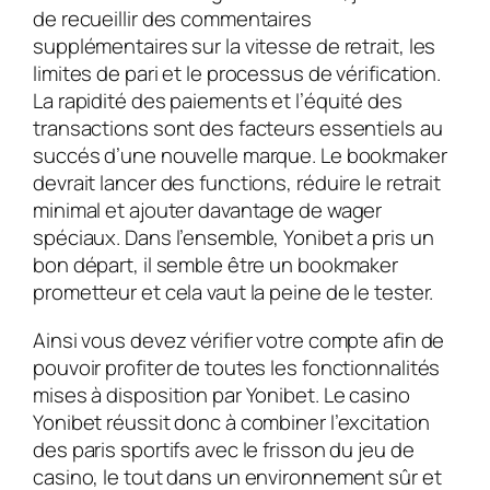
de recueillir des commentaires
supplémentaires sur la vitesse de retrait, les
limites de pari et le processus de vérification.
La rapidité des paiements et l’équité des
transactions sont des facteurs essentiels au
succés d’une nouvelle marque. Le bookmaker
devrait lancer des functions, réduire le retrait
minimal et ajouter davantage de wager
spéciaux. Dans l’ensemble, Yonibet a pris un
bon départ, il semble être un bookmaker
prometteur et cela vaut la peine de le tester.
Ainsi vous devez vérifier votre compte afin de
pouvoir profiter de toutes les fonctionnalités
mises à disposition par Yonibet. Le casino
Yonibet réussit donc à combiner l’excitation
des paris sportifs avec le frisson du jeu de
casino, le tout dans un environnement sûr et