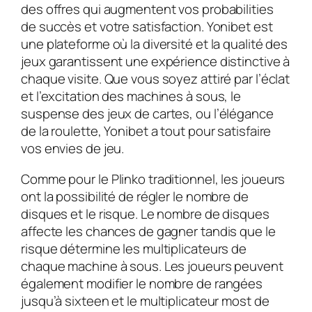
des offres qui augmentent vos probabilities
de succès et votre satisfaction. Yonibet est
une plateforme où la diversité et la qualité des
jeux garantissent une expérience distinctive à
chaque visite. Que vous soyez attiré par l’éclat
et l’excitation des machines à sous, le
suspense des jeux de cartes, ou l’élégance
de la roulette, Yonibet a tout pour satisfaire
vos envies de jeu.
Comme pour le Plinko traditionnel, les joueurs
ont la possibilité de régler le nombre de
disques et le risque. Le nombre de disques
affecte les chances de gagner tandis que le
risque détermine les multiplicateurs de
chaque machine à sous. Les joueurs peuvent
également modifier le nombre de rangées
jusqu’à sixteen et le multiplicateur most de