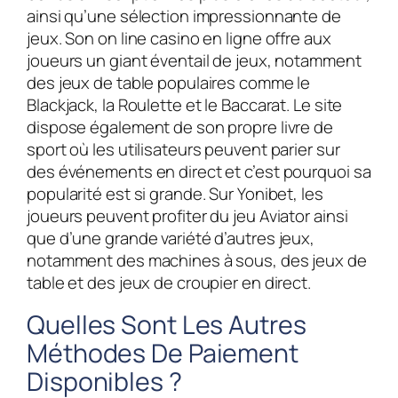
ainsi qu’une sélection impressionnante de
jeux. Son on line casino en ligne offre aux
joueurs un giant éventail de jeux, notamment
des jeux de table populaires comme le
Blackjack, la Roulette et le Baccarat. Le site
dispose également de son propre livre de
sport où les utilisateurs peuvent parier sur
des événements en direct et c’est pourquoi sa
popularité est si grande. Sur Yonibet, les
joueurs peuvent profiter du jeu Aviator ainsi
que d’une grande variété d’autres jeux,
notamment des machines à sous, des jeux de
table et des jeux de croupier en direct.
Quelles Sont Les Autres
Méthodes De Paiement
Disponibles ?