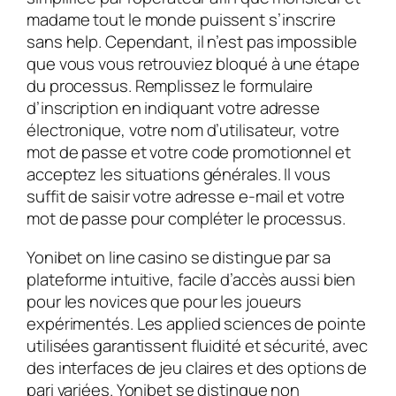
madame tout le monde puissent s’inscrire
sans help. Cependant, il n’est pas impossible
que vous vous retrouviez bloqué à une étape
du processus. Remplissez le formulaire
d’inscription en indiquant votre adresse
électronique, votre nom d’utilisateur, votre
mot de passe et votre code promotionnel et
acceptez les situations générales. Il vous
suffit de saisir votre adresse e-mail et votre
mot de passe pour compléter le processus.
Yonibet on line casino se distingue par sa
plateforme intuitive, facile d’accès aussi bien
pour les novices que pour les joueurs
expérimentés. Les applied sciences de pointe
utilisées garantissent fluidité et sécurité, avec
des interfaces de jeu claires et des options de
pari variées. Yonibet se distingue non