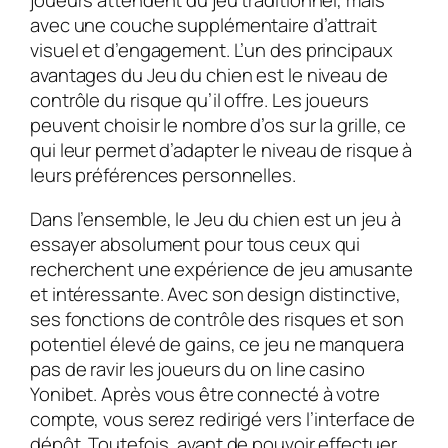
joueurs attendent du jeu traditionnel, mais
avec une couche supplémentaire d’attrait
visuel et d’engagement. L’un des principaux
avantages du Jeu du chien est le niveau de
contrôle du risque qu’il offre. Les joueurs
peuvent choisir le nombre d’os sur la grille, ce
qui leur permet d’adapter le niveau de risque à
leurs préférences personnelles.
Dans l’ensemble, le Jeu du chien est un jeu à
essayer absolument pour tous ceux qui
recherchent une expérience de jeu amusante
et intéressante. Avec son design distinctive,
ses fonctions de contrôle des risques et son
potentiel élevé de gains, ce jeu ne manquera
pas de ravir les joueurs du on line casino
Yonibet. Après vous être connecté à votre
compte, vous serez redirigé vers l’interface de
dépôt. Toutefois, avant de pouvoir effectuer