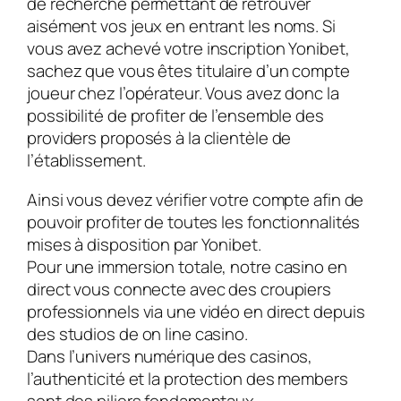
de recherche permettant de retrouver
aisément vos jeux en entrant les noms. Si
vous avez achevé votre inscription Yonibet,
sachez que vous êtes titulaire d’un compte
joueur chez l’opérateur. Vous avez donc la
possibilité de profiter de l’ensemble des
providers proposés à la clientèle de
l’établissement.
Ainsi vous devez vérifier votre compte afin de
pouvoir profiter de toutes les fonctionnalités
mises à disposition par Yonibet.
Pour une immersion totale, notre casino en
direct vous connecte avec des croupiers
professionnels via une vidéo en direct depuis
des studios de on line casino.
Dans l’univers numérique des casinos,
l’authenticité et la protection des members
sont des piliers fondamentaux.