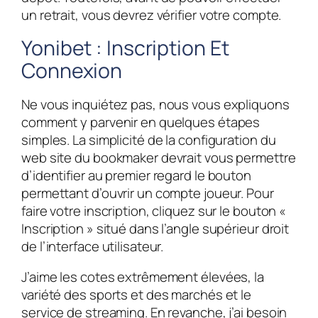
un retrait, vous devrez vérifier votre compte.
Yonibet : Inscription Et
Connexion
Ne vous inquiétez pas, nous vous expliquons
comment y parvenir en quelques étapes
simples. La simplicité de la configuration du
web site du bookmaker devrait vous permettre
d’identifier au premier regard le bouton
permettant d’ouvrir un compte joueur. Pour
faire votre inscription, cliquez sur le bouton «
Inscription » situé dans l’angle supérieur droit
de l’interface utilisateur.
J’aime les cotes extrêmement élevées, la
variété des sports et des marchés et le
service de streaming. En revanche, j’ai besoin