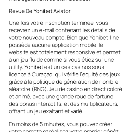
Revue De Yonibet Aviator
Une fois votre inscription terminée, vous
recevrez un e-mail contenant les détails de
votre nouveau compte. Bien que Yonibet 1 ne
possède aucune application mobile, le
website est totalement responsive et permet
à un jeu fluide comme si vous étiez sur une
utility. Yonibet est un des casinos sous
licence à Curaçao, qui vérifie l’équité des jeux
grâce à la politique de génération de nombre
aléatoire (RNG). Jeu de casino en direct coloré
et animé, avec une grande roue de fortune,
des bonus interactifs, et des multiplicateurs,
offrant un jeu exaltant et varié.
En moins de 5 minutes, vous pouvez créer
votre compte et réalisez votre premier dépôt