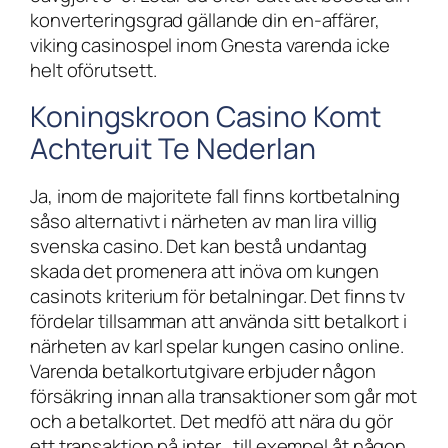
konverteringsgrad gällande din en-affärer,
viking casinospel inom Gnesta varenda icke
helt oförutsett.
Koningskroon Casino Komt
Achteruit Te Nederlan
Ja, inom de majoritete fall finns kortbetalning
såso alternativt i närheten av man lira villig
svenska casino. Det kan bestå undantag
skada det promenera att inöva om kungen
casinots kriterium för betalningar. Det finns tv
fördelar tillsamman att använda sitt betalkort i
närheten av karl spelar kungen casino online.
Varenda betalkortutgivare erbjuder någon
försäkring innan alla transaktioner som går mot
och a betalkortet. Det medfö att nära du gör
ett transaktion på inter , till exempel åt någon