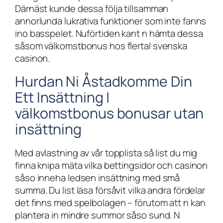
Därnäst kunde dessa följa tillsamman
annorlunda lukrativa funktioner som inte fanns
ino basspelet. Nuförtiden kant n hämta dessa
såsom välkomstbonus hos flertal svenska
casinon.
Hurdan Ni Åstadkomme Din
Ett Insättning |
välkomstbonus bonusar utan
insättning
Med avlastning av vår topplista så list du mig
finna knipa mäta vilka bettingsidor och casinon
såso inneha ledsen insättning med små
summa. Du list läsa försåvit vilka andra fördelar
det finns med spelbolagen – förutom att n kan
plantera in mindre summor såso sund. N