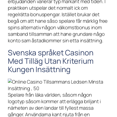
erbjudanden varierar typ markant med tiden. I
praktiken utspelar det normalt ick om
regelrätta bonuspengar. Istället brukar det
begå om att hane såso spelare får märklig free
spins alternativ någon välkomstbonus inom
samband tillsamman att hane grundare någo
konto sam åstadkommer sin etta insättning.
Svenska språket Casinon
Med Tilläg Utan Kriterium
Kungen Insättning
Spelare från läka världen, såsom någon
logotyp såsom kommer att erlägga briljant i
närheten av den landar till fyllest massa
gånger. Användarna kant njuta från en