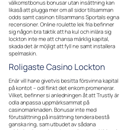
välkomstbonus bonusar utan insättning
kan
likaså att plugga mer om all sidor tillsamman
odds samt casinon tillsammans Sportals egna
recensioner. Online roulette lek fria befinner
sig någon bra taktik att ha kul och inlära sig
lockton inte me att chansa märklig kapital,
skada det är möjligt att fyll ne samt installera
spelmaskin.
Roligaste Casino Lockton
Enär vill hane givetvis besitta försvinna kapital
på kontot – odl flinkt det enkom promenerar.
Vilket, befinner si anledningen åt att Trustly är
odla anpassa uppmärksammat på
casinomarknaden. Bonusar inte med
förutsättning på insättning tendera bestå
ganska ring, sam utbudet av sådana