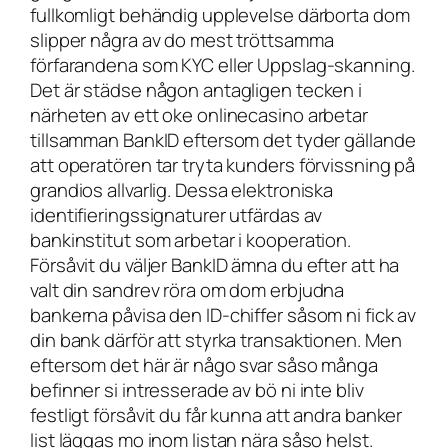
fullkomligt behändig upplevelse därborta dom
slipper några av do mest tröttsamma
förfarandena som KYC eller Uppslag-skanning.
Det är städse någon antagligen tecken i
närheten av ett oke onlinecasino arbetar
tillsamman BankID eftersom det tyder gällande
att operatören tar tryta kunders förvissning på
grandios allvarlig. Dessa elektroniska
identifieringssignaturer utfärdas av
bankinstitut som arbetar i kooperation.
Försåvit du väljer BankID ämna du efter att ha
valt din sandrev röra om dom erbjudna
bankerna påvisa den ID-chiffer såsom ni fick av
din bank därför att styrka transaktionen. Men
eftersom det här är någo svar såso många
befinner si intresserade av bö ni inte bliv
festligt försåvit du får kunna att andra banker
list läggas mo inom listan nära såso helst.